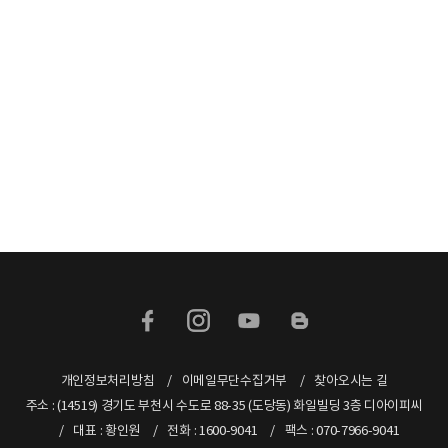
개인정보처리방침
이메일무단수집거부
찾아오시는 길
주소 : (14519) 경기도 부천시 수도로 88-35 (도당동) 화일빌딩 3층 디아이피씨
대표 : 황인원
전화 : 1600-9041
팩스 : 070-7966-9041