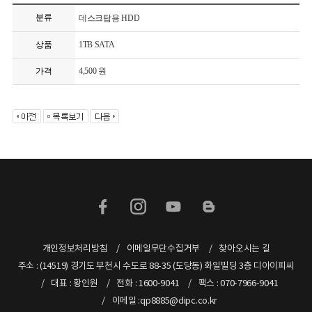
분류
데스크탑용 HDD
상품
1TB SATA
가격
4,500 원
개인정보처리방침
이메일무단수집거부
찾아오시는 길
주소 : (14519) 경기도 부천시 수도로 88-35 (도당동) 화일빌딩 3층 디아이피씨
대표 : 황인원
전화 : 1600-9041
팩스 : 070-7966-9041
이메일 :qp8885@dipc.co.kr