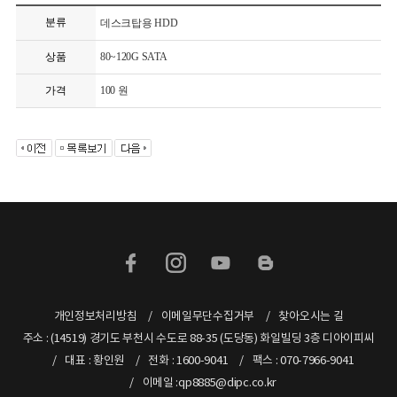
분류
데스크탑용 HDD
상품
80~120G SATA
가격
100 원
개인정보처리방침
이메일무단수집거부
찾아오시는 길
주소 : (14519) 경기도 부천시 수도로 88-35 (도당동) 화일빌딩 3층 디아이피씨
대표 : 황인원
전화 : 1600-9041
팩스 : 070-7966-9041
이메일 :qp8885@dipc.co.kr